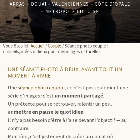
ARRAS
–
DOUAI
–
VALENCIENNES
– CÔTE D’OPALE
–
MÉTROPOLE LILLOISE
Vous êtes ici :
Accueil
/
Couple
/
Séance photo couple :
conseils, idées et lieux pour des images naturelles
UNE SÉANCE PHOTO À DEUX, AVANT TOUT UN
MOMENT À VIVRE
Une
séance photo couple
, ce n’est pas seulement une
série d’images : c’est
un moment partagé
.
Un prétexte pour se retrouver, ralentir un peu,
et
mettre en pause le quotidien
.
Il n’y a pas besoin d’être à l’aise devant l’objectif — au
contraire.
Mon rôle, c’est justement de créer un climat où