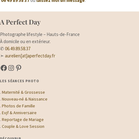
06 49 89 58 37
ou
laissez moi un message
.
A Perfect Day
Photographe lifestyle – Hauts-de-France
À domicile ou en extérieur.
✆
06.49.89.58.37
➣
aurelien[at]aperfectday.fr
A Perfect Day sur Facebook
A Perfect Day sur Instagram
Suivez-moi sur Pinterest
LES SÉANCES PHOTO
.
Maternité & Grossesse
.
Nouveau-né & Naissance
.
Photos de Famille
.
Evjf & Anniversaire
.
Reportage de Mariage
.
Couple & Love Session
DÉCOUVRIR