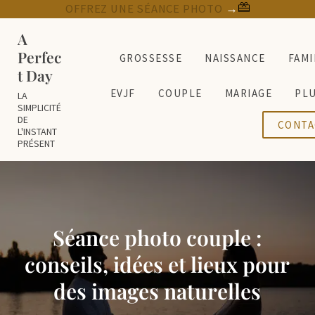
Passer au contenu principal
Skip to header right navigation
Skip to site footer
OFFREZ UNE SÉANCE PHOTO
→
A
Perfec
GROSSESSE
NAISSANCE
FAMI
t Day
EVJF
COUPLE
MARIAGE
PL
LA
SIMPLICITÉ
DE
CONTA
L'INSTANT
PRÉSENT
Séance photo couple :
conseils, idées et lieux pour
des images naturelles