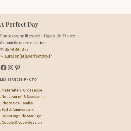
A Perfect Day
Photographe lifestyle – Hauts-de-France
À domicile ou en extérieur.
✆
06.49.89.58.37
➣
aurelien[at]aperfectday.fr
A Perfect Day sur Facebook
A Perfect Day sur Instagram
Suivez-moi sur Pinterest
LES SÉANCES PHOTO
.
Maternité & Grossesse
.
Nouveau-né & Naissance
.
Photos de Famille
.
Evjf & Anniversaire
.
Reportage de Mariage
.
Couple & Love Session