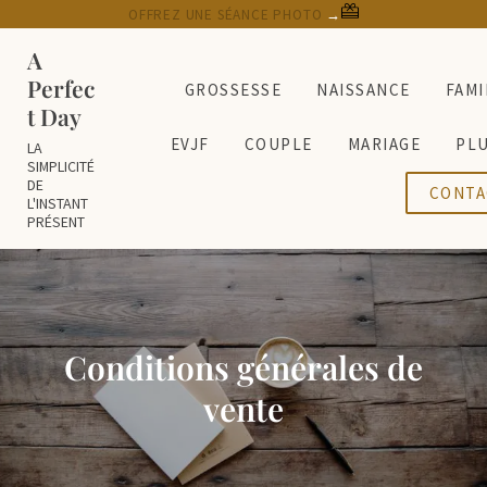
Passer au contenu principal
Skip to header right navigation
Skip to site footer
OFFREZ UNE SÉANCE PHOTO
→
A
Perfec
GROSSESSE
NAISSANCE
FAMI
t Day
EVJF
COUPLE
MARIAGE
PL
LA
SIMPLICITÉ
DE
CONTA
L'INSTANT
PRÉSENT
Conditions générales de
vente