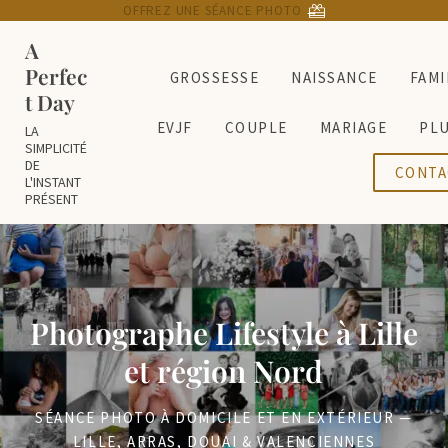
Passer au contenu principal
Skip to header right navigation
Skip to site footer
OFFREZ UNE SÉANCE PHOTO
→
A
Perfec
GROSSESSE
NAISSANCE
FAMI
t Day
EVJF
COUPLE
MARIAGE
PL
LA
SIMPLICITÉ
DE
CONTA
L'INSTANT
PRÉSENT
Photographe Lifestyle à Lille
et région Nord
SÉANCE PHOTO À DOMICILE ET EN EXTÉRIEUR —
LILLE
,
ARRAS
,
DOUAI
&
VALENCIENNES