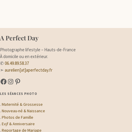
A Perfect Day
Photographe lifestyle – Hauts-de-France
À domicile ou en extérieur.
✆
06.49.89.58.37
➣
aurelien[at]aperfectday.fr
A Perfect Day sur Facebook
A Perfect Day sur Instagram
Suivez-moi sur Pinterest
LES SÉANCES PHOTO
.
Maternité & Grossesse
.
Nouveau-né & Naissance
.
Photos de Famille
.
Evjf & Anniversaire
.
Reportage de Mariage