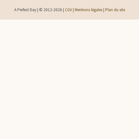
A Perfect Day | © 2012-2026 |
CGV
|
Mentions légales
|
Plan du site