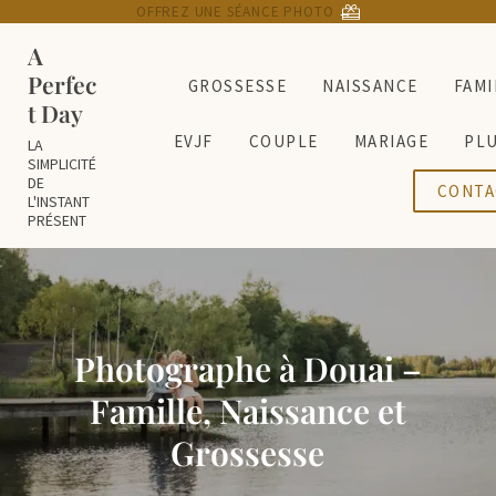
Passer au contenu principal
Skip to header right navigation
Skip to site footer
OFFREZ UNE SÉANCE PHOTO
→
A
Perfec
GROSSESSE
NAISSANCE
FAMI
t Day
EVJF
COUPLE
MARIAGE
PL
LA
SIMPLICITÉ
DE
CONTA
L'INSTANT
PRÉSENT
Photographe à Douai –
Famille, Naissance et
Grossesse