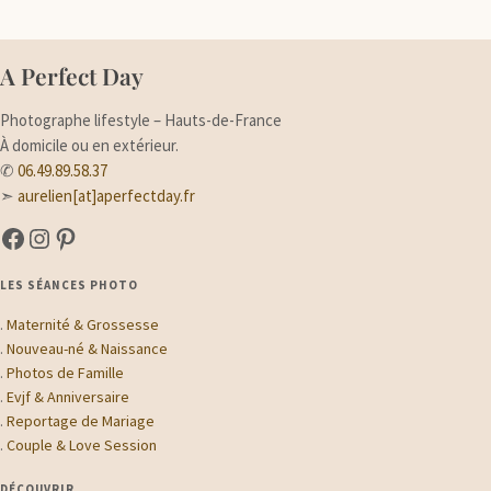
A Perfect Day
Photographe lifestyle – Hauts-de-France
À domicile ou en extérieur.
✆
06.49.89.58.37
➣
aurelien[at]aperfectday.fr
A Perfect Day sur Facebook
A Perfect Day sur Instagram
Suivez-moi sur Pinterest
LES SÉANCES PHOTO
.
Maternité & Grossesse
.
Nouveau-né & Naissance
.
Photos de Famille
.
Evjf & Anniversaire
.
Reportage de Mariage
.
Couple & Love Session
DÉCOUVRIR