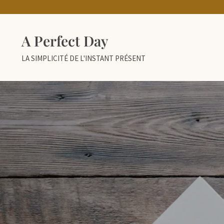
Passer au contenu principal
Skip to header right navigation
Skip to site footer
A Perfect Day
LA SIMPLICITÉ DE L'INSTANT PRÉSENT