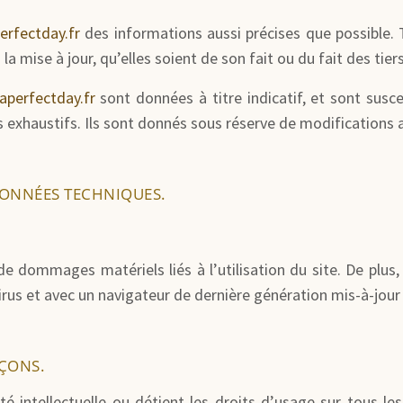
rfectday.fr
des informations aussi précises que possible. 
a mise à jour, qu’elles soient de son fait ou du fait des tier
perfectday.fr
sont données à titre indicatif, et sont susce
 exhaustifs. Ils sont donnés sous réserve de modifications a
DONNÉES TECHNIQUES.
e dommages matériels liés à l’utilisation du site. De plus, 
virus et avec un navigateur de dernière génération mis-à-jour
AÇONS.
été intellectuelle ou détient les droits d’usage sur tous l