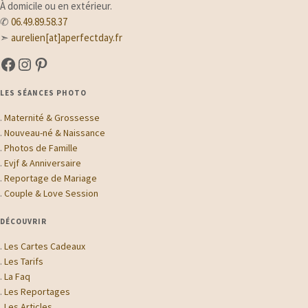
À domicile ou en extérieur.
✆
06.49.89.58.37
➣
aurelien[at]aperfectday.fr
A Perfect Day sur Facebook
A Perfect Day sur Instagram
Suivez-moi sur Pinterest
LES SÉANCES PHOTO
.
Maternité & Grossesse
.
Nouveau-né & Naissance
.
Photos de Famille
.
Evjf & Anniversaire
.
Reportage de Mariage
.
Couple & Love Session
DÉCOUVRIR
.
Les Cartes Cadeaux
.
Les Tarifs
.
La Faq
.
Les Reportages
.
Les Articles