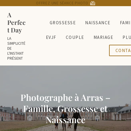
Passer au contenu principal
Skip to header right navigation
Skip to site footer
OFFREZ UNE SÉANCE PHOTO
→
A
Perfec
GROSSESSE
NAISSANCE
FAMI
t Day
EVJF
COUPLE
MARIAGE
PL
LA
SIMPLICITÉ
DE
CONTA
L'INSTANT
PRÉSENT
Photographe à Arras –
Famille, Grossesse et
Naissance