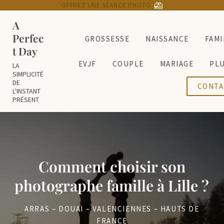
Passer au contenu principal
Skip to header right navigation
Skip to site footer
OFFREZ UNE SÉANCE PHOTO
→
A
Perfec
GROSSESSE
NAISSANCE
FAMI
t Day
EVJF
COUPLE
MARIAGE
PL
LA
SIMPLICITÉ
DE
CONTA
L'INSTANT
PRÉSENT
Comment choisir son
photographe famille à Lille ?
ARRAS
–
DOUAI
–
VALENCIENNES
– HAUTS DE
FRANCE