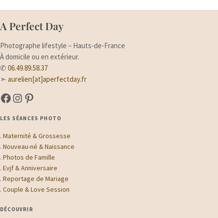
A Perfect Day
Photographe lifestyle – Hauts-de-France
À domicile ou en extérieur.
✆
06.49.89.58.37
➣
aurelien[at]aperfectday.fr
A Perfect Day sur Facebook
A Perfect Day sur Instagram
Suivez-moi sur Pinterest
LES SÉANCES PHOTO
.
Maternité & Grossesse
.
Nouveau-né & Naissance
.
Photos de Famille
.
Evjf & Anniversaire
.
Reportage de Mariage
.
Couple & Love Session
DÉCOUVRIR