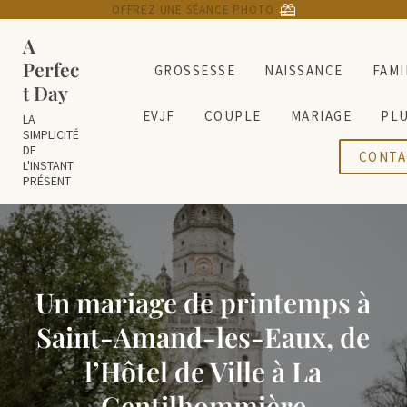
Passer au contenu principal
Skip to header right navigation
Skip to site footer
OFFREZ UNE SÉANCE PHOTO
→
A
Perfec
GROSSESSE
NAISSANCE
FAMI
t Day
EVJF
COUPLE
MARIAGE
PL
LA
SIMPLICITÉ
DE
CONTA
L'INSTANT
PRÉSENT
Un mariage de printemps à
Saint-Amand-les-Eaux, de
l’Hôtel de Ville à La
Gentilhommière