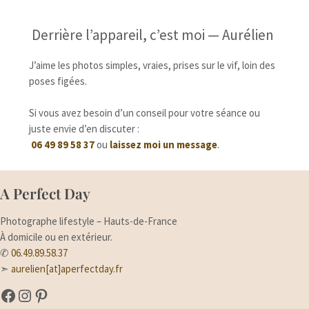
Derrière l’appareil, c’est moi — Aurélien
J’aime les photos simples, vraies, prises sur le vif, loin des
poses figées.
Si vous avez besoin d’un conseil pour votre séance ou
juste envie d’en discuter :
06 49 89 58 37
ou
laissez moi un message
.
A Perfect Day
Photographe lifestyle – Hauts-de-France
À domicile ou en extérieur.
✆
06.49.89.58.37
➣
aurelien[at]aperfectday.fr
A Perfect Day sur Facebook
A Perfect Day sur Instagram
Suivez-moi sur Pinterest