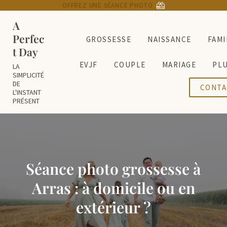
Passer au contenu principal
Skip to header right navigation
Skip to site footer
OFFREZ UNE SÉANCE PHOTO
→
A
Perfec
GROSSESSE
NAISSANCE
FAMI
t Day
EVJF
COUPLE
MARIAGE
PL
LA
SIMPLICITÉ
DE
CONTA
L'INSTANT
PRÉSENT
Séance photo grossesse à
Arras : à domicile ou en
extérieur ?