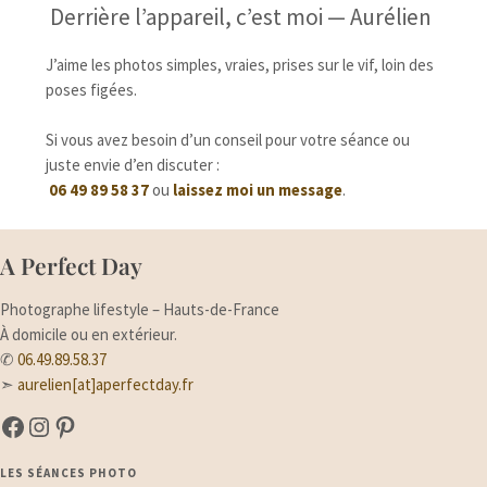
Derrière l’appareil, c’est moi — Aurélien
J’aime les photos simples, vraies, prises sur le vif, loin des
poses figées.
Si vous avez besoin d’un conseil pour votre séance ou
juste envie d’en discuter :
06 49 89 58 37
ou
laissez moi un message
.
A Perfect Day
Photographe lifestyle – Hauts-de-France
À domicile ou en extérieur.
✆
06.49.89.58.37
➣
aurelien[at]aperfectday.fr
A Perfect Day sur Facebook
A Perfect Day sur Instagram
Suivez-moi sur Pinterest
LES SÉANCES PHOTO