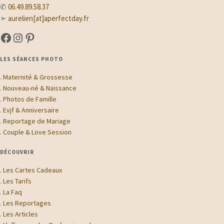
✆
06.49.89.58.37
➣
aurelien[at]aperfectday.fr
A Perfect Day sur Facebook
A Perfect Day sur Instagram
Suivez-moi sur Pinterest
LES SÉANCES PHOTO
.
Maternité & Grossesse
.
Nouveau-né & Naissance
.
Photos de Famille
.
Evjf & Anniversaire
.
Reportage de Mariage
.
Couple & Love Session
DÉCOUVRIR
.
Les Cartes Cadeaux
.
Les Tarifs
.
La Faq
.
Les Reportages
.
Les Articles