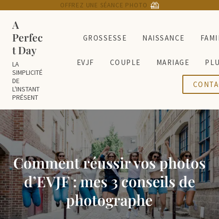
Passer au contenu principal
Skip to header right navigation
Skip to site footer
OFFREZ UNE SÉANCE PHOTO
→
A
Perfec
GROSSESSE
NAISSANCE
FAMI
t Day
EVJF
COUPLE
MARIAGE
PL
LA
SIMPLICITÉ
DE
CONTA
L'INSTANT
PRÉSENT
Comment réussir vos photos
d’EVJF : mes 3 conseils de
photographe